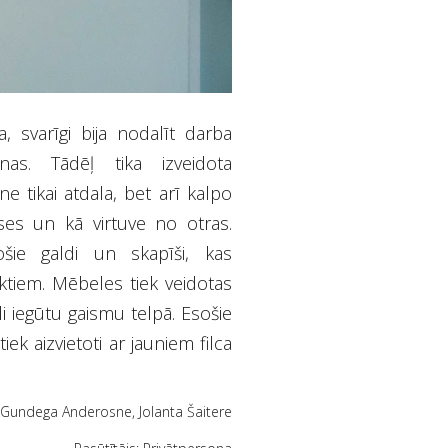
a, svarīgi bija nodalīt darba
as. Tādēļ tika izveidota
e tikai atdala, bet arī kalpo
ses un kā virtuve no otras.
ošie galdi un skapīši, kas
ktiem. Mēbeles tiek veidotas
i iegūtu gaismu telpā. Esošie
tiek aizvietoti ar jauniem filca
: Gundega Anderosne, Jolanta Šaitere