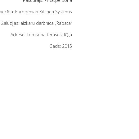
Pasūtītājs: Privātpersona
niecība:
Europenian Kitchen Systems
Žalūzijas: aizkaru darbnīca „Rabata”
Adrese: Tomsona terases, Rīga
Gads: 2015