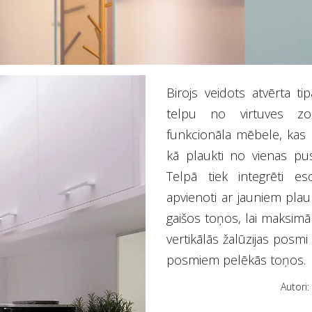
Birojs veidots atvērta tip
telpu no virtuves zon
funkcionāla mēbele, kas n
kā plaukti no vienas pu
Telpā tiek integrēti es
apvienoti ar jauniem plau
gaišos toņos, lai maksimāl
vertikālās žalūzijas posmi 
posmiem pelēkās toņos.
Autori